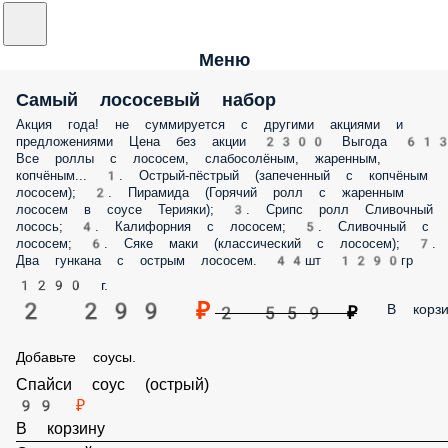
Меню
Самый лососевый набор
Акция года! не суммируется с другими акциями и
предложениями Цена без акции 2300 Выгода 61
Все роллы с лососем, слабосолёным, жаренным,
копчёным... 1. Острый-пёстрый (запеченный с копчёным
лососем); 2. Пирамида (Горячий ролл с жаренным
лососем в соусе Терияки); 3. Срипс ролл Сливочный
лосось; 4. Калифорния с лососем; 5. Сливочный с
лососем; 6. Сяке маки (классический с лососем); 7.
Два гункана с острым лососем. 44шт 1290гр
1290 г.
2 299 ₽
В корзи
2 559 ₽
Добавьте соусы.
Спайси соус (острый)
99 ₽
В корзину