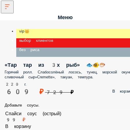
Меню
vip👑
выбор клиентов
без риса
«Тар тар из 3х рыб» 🐟🐠🐡
Горячий ролл. Слабосолёный лосось, тунец, морской окунь,
сливочный сыр»Cremette», такуан, темпура.
220 г.
609 ₽
В корз
729 ₽
Добавьте соусы.
Спайси соус (острый)
99 ₽
В корзину