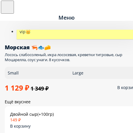
Меню
vip👑
Морская 🦐🐟🧀
Лосось слабосоленый, икра лососевая, креветки тигровые, сыр
Моцарелла, соус унаги. 8 кусочков.
Small
Large
1 129 ₽
В корз
1 349 ₽
Ещё вкуснее
Двойной сыр(+100гр)
149 ₽
В корзину